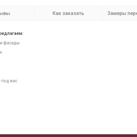
зывы
Как заказать
Замеры пер
предлагаем:
 и фасады
я
 под вас.