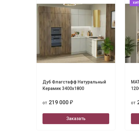
хит
Дуб Флагстафф Натуральный
МАТ
Керамик 3400х1800
120
219 000
от
₽
от
Заказать