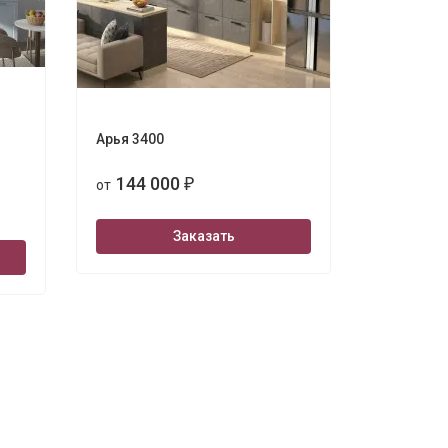
Арья 3400
Венеция 
3600
144 000
от
₽
144 
от
Заказать