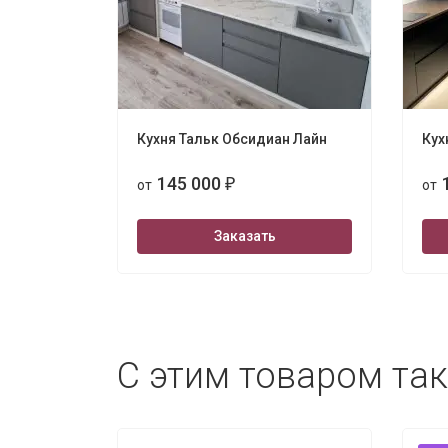
Кухня Тальк Обсидиан Лайн
Кух
145 000
от
₽
от
Заказать
С этим товаром та