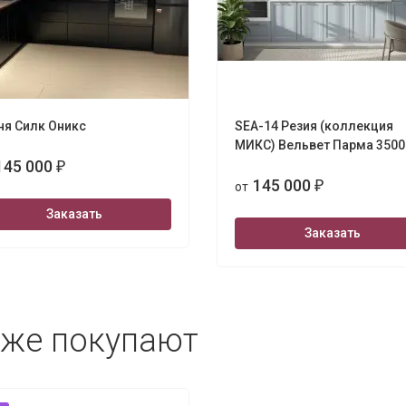
ня Силк Оникс
SEA-14 Резия (коллекция
МИКС) Вельвет Парма 3500
145 000
₽
145 000
от
₽
Заказать
Заказать
кже покупают