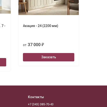
 7 -
Акация - 24 (2200 мм)
Акация - 
37 000
38 0
от
₽
от
Заказать
Контакты
+7 (343) 385-70-43