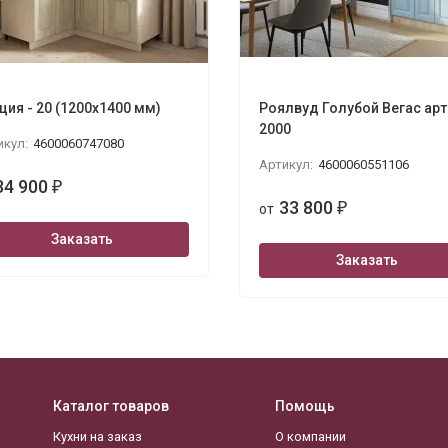
ция - 20 (1200х1400 мм)
Роялвуд Голубой Вегас арт.
2000
икул:
4600060747080
Артикул:
4600060551106
34 900
₽
33 800
от
₽
Заказать
Заказать
Каталог товаров
Помощь
Кухни на заказ
О компании