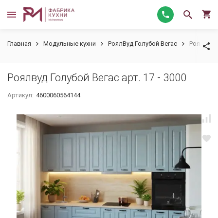
Главная
Модульные кухни
РоялВуд Голубой Вегас
Роялвуд Г
Роялвуд Голубой Вегас арт. 17 - 3000
Артикул:
4600060564144