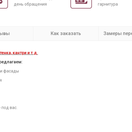
день обращения
гарнитура
зывы
Как заказать
Замеры пер
енка, кантри и т.д.
предлагаем:
 и фасады
я
 под вас.