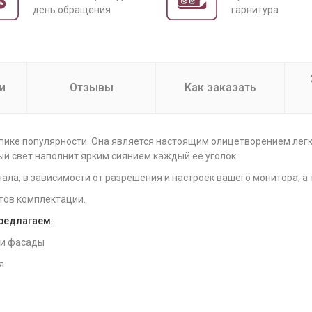
день обращения
гарнитура
и
Отзывы
Как заказать
пике популярности. Она является настоящим олицетворением легк
ый свет наполнит ярким сиянием каждый ее уголок.
нала, в зависимости от разрешения и настроек вашего монитора, а
тов комплектации.
предлагаем:
 и фасады
я