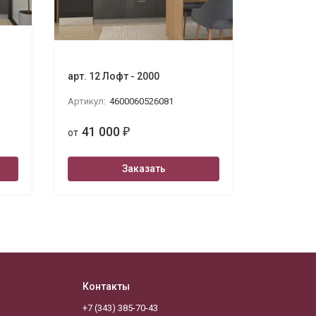
арт. 12 Лофт - 2000
Кристалл 
1200х140
Артикул:
4600060526081
Артикул:
4
41 000
от
₽
41 0
от
Заказать
Контакты
+7 (343) 385-70-43