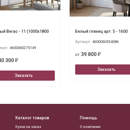
ый Вегас - 11 (1000х1800
Белый глянец арт. 5 - 1600
)
Артикул:
4600060534086
икул:
4600060275149
39 800
от
₽
40 300
₽
Заказать
Заказать
Каталог товаров
Помощь
Кухни на заказ
О компании