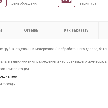
день обращения
гарнитура
и
Отзывы
Как заказать
е грубых отделочных материалов (необработанного дерева, бето
нала, в зависимости от разрешения и настроек вашего монитора, а
тов комплектации.
предлагаем:
 и фасады
я