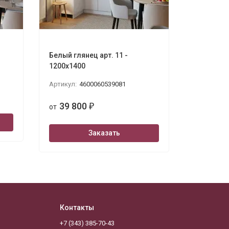
Белый глянец арт. 11 -
Белый Вег
1200х1400
мм)
Артикул:
4600060539081
Артикул:
4
39 800
39 8
от
₽
от
Заказать
Контакты
+7 (343) 385-70-43